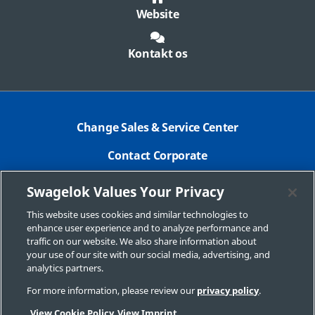
Website
Kontakt os
Change Sales & Service Center
Contact Corporate
Safe Product Selection
Swagelok Values Your Privacy
Legal
This website uses cookies and similar technologies to
enhance user experience and to analyze performance and
Swagelok.com
traffic on our website. We also share information about
your use of our site with our social media, advertising, and
analytics partners.
For more information, please review our
privacy policy
.
© 2015 Swagelok Company
View Cookie Policy
View Imprint